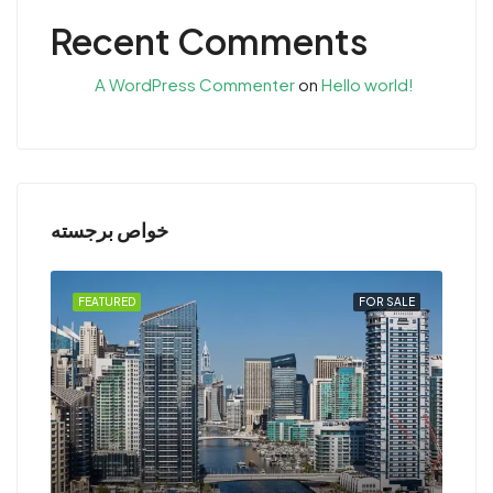
Recent Comments
A WordPress Commenter
on
Hello world!
خواص برجسته
RENT
FEATURED
FOR SALE
FEA