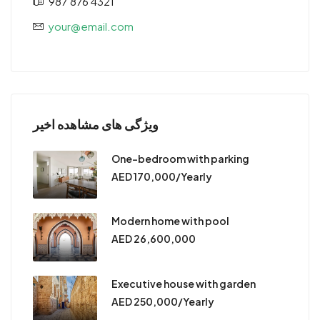
987 876 4321
your@email.com
ویژگی های مشاهده اخیر
One-bedroom with parking
AED 170,000/Yearly
Modern home with pool
AED 26,600,000
Executive house with garden
AED 250,000/Yearly