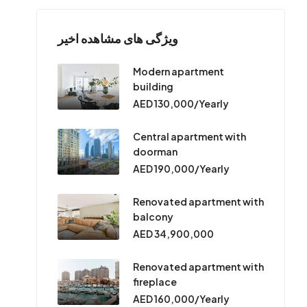
ویژگی های مشاهده اخیر
Modern apartment
building
AED 130,000/Yearly
Central apartment with
doorman
AED 190,000/Yearly
Renovated apartment with
balcony
AED 34,900,000
Renovated apartment with
fireplace
AED 160,000/Yearly