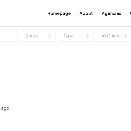
Homepage
About
Agencies
Status
Type
All Cities
s ago