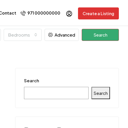
Contact
971 000000000
Create a Listing
Bedrooms
Advanced
Search
Search
Search