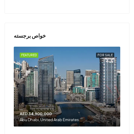
خواص برجسته
RENT
FEATURED
FOR SALE
FEA
AED 34,900,000
AED
Abu Dhabi, United Arab Emirates
Shar