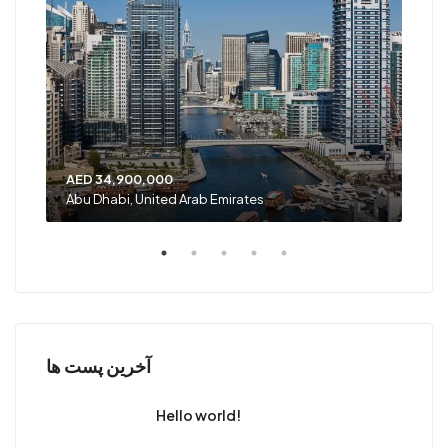
AED 34,900,000
AED
Abu Dhabi, United Arab Emirates
Shar
آخرین پست ها
Hello world!