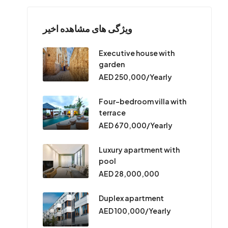
ویژگی های مشاهده اخیر
Executive house with
garden
AED 250,000/Yearly
Four-bedroom villa with
terrace
AED 670,000/Yearly
Luxury apartment with
pool
AED 28,000,000
Duplex apartment
AED 100,000/Yearly