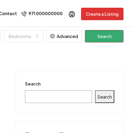
Contact
971 000000000
Create a Listing
Bedrooms
Advanced
Search
Search
Search