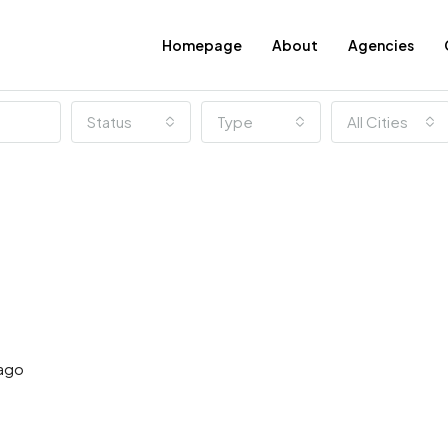
Homepage
About
Agencies
Status
Type
All Cities
 ago